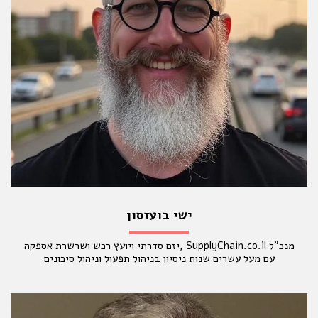
ישי בועזסון
מנכ"ל SupplyChain.co.il ,יזם סדרתי ויועץ רכש ושרשרת אספקה
עם מעל עשרים שנות ניסיון בניהול תפעול וניהול סיכונים